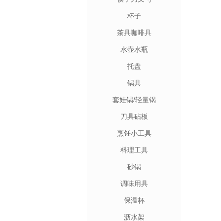
杯子
茶具咖啡具
水壶水瓶
托盘
锅具
套娃锅/轻量锅
刀具砧板
烹饪小工具
料理工具
砂锅
调味用具
保温杯
沥水架