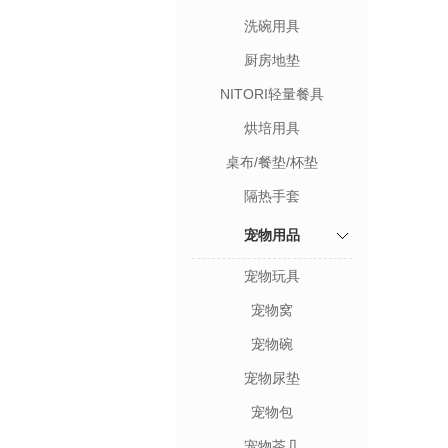
洗碗用具
厨房地垫
NITORI轻量餐具
烘培用具
桌布/餐垫/杯垫
隔热手套
宠物用品
宠物玩具
宠物窝
宠物碗
宠物尿垫
宠物包
宠物茶几