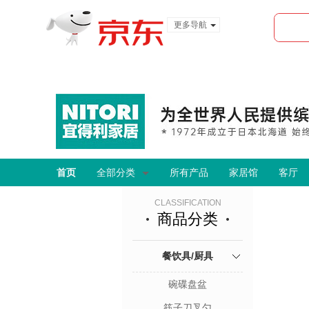
更多导航
服装城
食品
金融
首页
全部分类
所有产品
家居馆
客厅
CLASSIFICATION
商品分类
餐饮具/厨具
碗碟盘盆
筷子刀叉勺