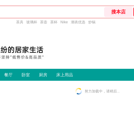
茶具
玻璃杯
茶壶
茶杯
Nike
潮表优选
炒锅
餐厅
卧室
厨房
床上用品
努力加载中，请稍后...