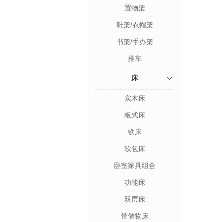
置物架
鞋架/衣帽架
书架/手办架
推车
床
实木床
板式床
铁床
软包床
卧室家具组合
功能床
双层床
带储物床