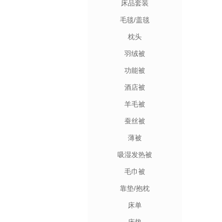
床品套装
毛毯/盖毯
枕头
羽绒被
功能被
酒店被
羊毛被
蚕丝被
薄被
吸湿发热被
毛巾被
靠垫/抱枕
床单